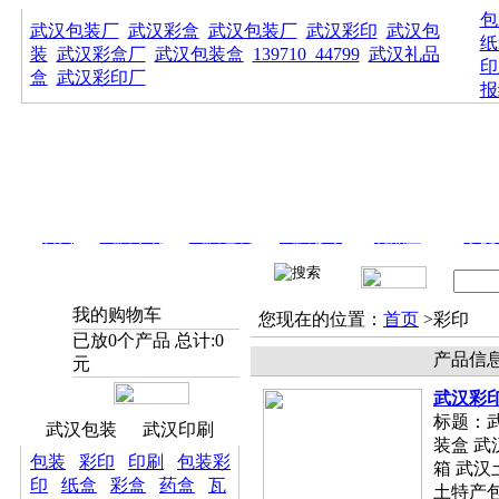
包
武汉包装厂
武汉彩盒
武汉包装厂
武汉彩印
武汉包
纸
装
武汉彩盒厂
武汉包装盒
139710_44799
武汉礼品
印
盒
武汉彩印厂
报
首页
武汉印刷
武汉包装
武汉彩印
礼品盒
手提
我的购物车
您现在的位置：
首页
>彩印
已放
0
个产品 总计:
0
产品信
元
武汉彩
标题：
武汉包装
武汉印刷
装盒 武
包装
彩印
印刷
包装彩
箱 武汉
印
纸盒
彩盒
药盒
瓦
土特产包