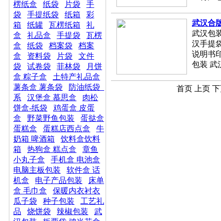
楞纸盒
纸袋
片袋
手
袋
手提纸袋
纸箱
彩
武汉合版 
箱
纸罐
瓦楞纸箱
礼
武汉包装
盒
礼品盒
手提袋
瓦楞
汉手提袋
盒
纸袋
档案袋
档案
说明书印
盒
资料袋
片袋
文件
包装 武
袋
试卷袋
菲林袋
月饼
盒 粽子盒
土特产礼品盒
薯条盒 薯条袋
防油纸袋_
首页 上页 下
系
汉堡盒 慕思盒
肉松
饼盒-纸袋
鸡蛋盒 皮蛋
盒
野菜野鱼包装
蛋挞盒
蛋糕盒
蛋糕店西点盒
牛
奶箱 啤酒箱
饮料盒饮料
箱
热狗盒 糕点盒
章鱼
小丸子盒
手机盒 电池盒
电脑主板包装
软件盒 话
机盒
电子产品包装
床单
盒 毛巾盒
保暖内衣衬衣
瓜子袋
种子包装
工艺礼
品
烧饼袋
辣椒包装
武