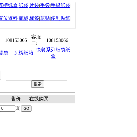
瓦楞纸盒
|
纸袋
|
片袋
|
手袋
|
手提纸袋
|
宣传资料
|
商标
|
标签
|
瓶贴
|
便利贴纸
|
客服
108153065
108153066
二
:
快餐系列纸袋纸
提袋
瓦楞纸箱
盒
冠已开工! 祝大家身体健康,生意红
聘：平面设计师、销售助理、客户
表
售价
在线购买
页