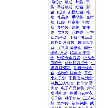
楞纸盒
纸袋
片袋
手
袋
手提纸袋
纸箱
彩
箱
纸罐
瓦楞纸箱
礼
盒
礼品盒
手提袋
瓦楞
盒
纸袋
档案袋
档案
盒
资料袋
片袋
文件
袋
试卷袋
菲林袋
月饼
盒 粽子盒
土特产礼品盒
薯条盒 薯条袋
防油纸袋_
系
汉堡盒 慕思盒
肉松
饼盒-纸袋
鸡蛋盒 皮蛋
盒
野菜野鱼包装
蛋挞盒
蛋糕盒
蛋糕店西点盒
牛
奶箱 啤酒箱
饮料盒饮料
箱
热狗盒 糕点盒
章鱼
小丸子盒
手机盒 电池盒
电脑主板包装
软件盒 话
机盒
电子产品包装
床单
盒 毛巾盒
保暖内衣衬衣
瓜子袋
种子包装
工艺礼
品
烧饼袋
辣椒包装
武