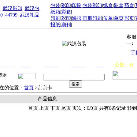
包装
|
彩印
|
印刷
|
包装彩印
|
纸盒
|
彩盒
|
药盒
|
厂
武汉彩印
武汉包
纸箱
|
彩箱
|
10_44799
武汉礼品
印刷
|
彩印
|
海报
|
画册印刷
|
传单
|
单页
|
彩页
|
报纸
|
期刊
|
客服
一
:
手
新
公告：
汉彩印
礼品盒
手提袋
不干胶
纸袋
红
招
代
在的位置：
首页
>刮刮卡
产品信息
首页 上页 下页 尾页 页次：0/0页 共有0条记录 转到