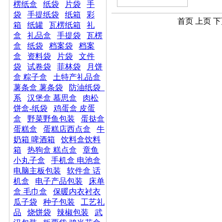
楞纸盒
纸袋
片袋
手
袋
手提纸袋
纸箱
彩
首页 上页 下
箱
纸罐
瓦楞纸箱
礼
盒
礼品盒
手提袋
瓦楞
盒
纸袋
档案袋
档案
盒
资料袋
片袋
文件
袋
试卷袋
菲林袋
月饼
盒 粽子盒
土特产礼品盒
薯条盒 薯条袋
防油纸袋_
系
汉堡盒 慕思盒
肉松
饼盒-纸袋
鸡蛋盒 皮蛋
盒
野菜野鱼包装
蛋挞盒
蛋糕盒
蛋糕店西点盒
牛
奶箱 啤酒箱
饮料盒饮料
箱
热狗盒 糕点盒
章鱼
小丸子盒
手机盒 电池盒
电脑主板包装
软件盒 话
机盒
电子产品包装
床单
盒 毛巾盒
保暖内衣衬衣
瓜子袋
种子包装
工艺礼
品
烧饼袋
辣椒包装
武