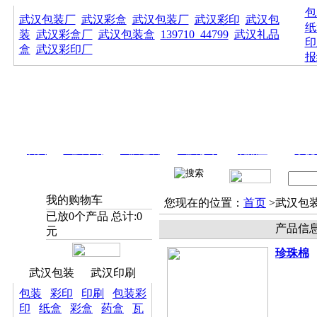
包
武汉包装厂
武汉彩盒
武汉包装厂
武汉彩印
武汉包
纸
装
武汉彩盒厂
武汉包装盒
139710_44799
武汉礼品
印
盒
武汉彩印厂
报
首页
武汉印刷
武汉包装
武汉彩印
礼品盒
手提
我的购物车
您现在的位置：
首页
>武汉包
已放
0
个产品 总计:
0
产品信
元
珍珠棉
武汉包装
武汉印刷
包装
彩印
印刷
包装彩
印
纸盒
彩盒
药盒
瓦