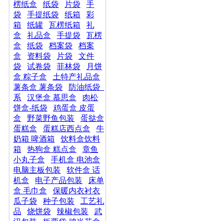
楞纸盒
纸袋
片袋
手
袋
手提纸袋
纸箱
彩
箱
纸罐
瓦楞纸箱
礼
盒
礼品盒
手提袋
瓦楞
盒
纸袋
档案袋
档案
盒
资料袋
片袋
文件
袋
试卷袋
菲林袋
月饼
盒 粽子盒
土特产礼品盒
薯条盒 薯条袋
防油纸袋_
系
汉堡盒 慕思盒
肉松
饼盒-纸袋
鸡蛋盒 皮蛋
盒
野菜野鱼包装
蛋挞盒
蛋糕盒
蛋糕店西点盒
牛
奶箱 啤酒箱
饮料盒饮料
箱
热狗盒 糕点盒
章鱼
小丸子盒
手机盒 电池盒
电脑主板包装
软件盒 话
机盒
电子产品包装
床单
盒 毛巾盒
保暖内衣衬衣
瓜子袋
种子包装
工艺礼
品
烧饼袋
辣椒包装
武