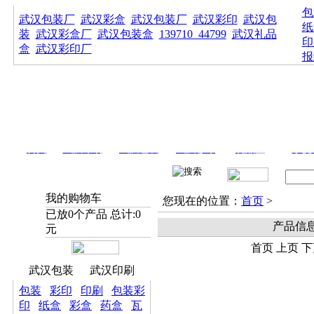
包
武汉包装厂
武汉彩盒
武汉包装厂
武汉彩印
武汉包
纸
装
武汉彩盒厂
武汉包装盒
139710_44799
武汉礼品
印
盒
武汉彩印厂
报
首页
武汉印刷
武汉包装
武汉彩印
礼品盒
手提
我的购物车
您现在的位置：
首页
>
已放
0
个产品 总计:
0
产品信
元
首页 上页 下
武汉包装
武汉印刷
包装
彩印
印刷
包装彩
印
纸盒
彩盒
药盒
瓦