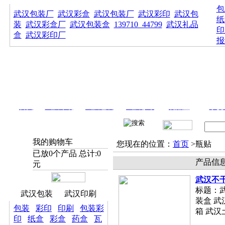
包
武汉包装厂
武汉彩盒
武汉包装厂
武汉彩印
武汉包
纸
装
武汉彩盒厂
武汉包装盒
139710_44799
武汉礼品
印
盒
武汉彩印厂
报
首页
武汉印刷
武汉包装
武汉彩印
礼品盒
手提
我的购物车
您现在的位置：
首页
>瓶贴
已放
0
个产品 总计:
0
产品信
元
武汉不
标题：
武汉包装
武汉印刷
装盒 武
包装
彩印
印刷
包装彩
箱 武汉
印
纸盒
彩盒
药盒
瓦