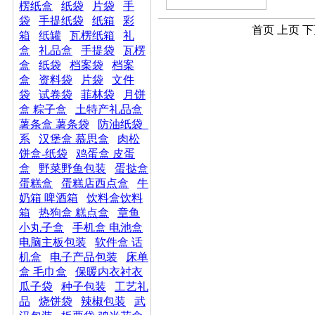
楞纸盒
纸袋
片袋
手
袋
手提纸袋
纸箱
彩
首页 上页 下
箱
纸罐
瓦楞纸箱
礼
盒
礼品盒
手提袋
瓦楞
盒
纸袋
档案袋
档案
盒
资料袋
片袋
文件
袋
试卷袋
菲林袋
月饼
盒 粽子盒
土特产礼品盒
薯条盒 薯条袋
防油纸袋_
系
汉堡盒 慕思盒
肉松
饼盒-纸袋
鸡蛋盒 皮蛋
盒
野菜野鱼包装
蛋挞盒
蛋糕盒
蛋糕店西点盒
牛
奶箱 啤酒箱
饮料盒饮料
箱
热狗盒 糕点盒
章鱼
小丸子盒
手机盒 电池盒
电脑主板包装
软件盒 话
机盒
电子产品包装
床单
盒 毛巾盒
保暖内衣衬衣
瓜子袋
种子包装
工艺礼
品
烧饼袋
辣椒包装
武