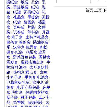
楞纸盒
纸袋
片袋
手
袋
手提纸袋
纸箱
彩
首页 上页 下
箱
纸罐
瓦楞纸箱
礼
盒
礼品盒
手提袋
瓦楞
盒
纸袋
档案袋
档案
盒
资料袋
片袋
文件
袋
试卷袋
菲林袋
月饼
盒 粽子盒
土特产礼品盒
薯条盒 薯条袋
防油纸袋_
系
汉堡盒 慕思盒
肉松
饼盒-纸袋
鸡蛋盒 皮蛋
盒
野菜野鱼包装
蛋挞盒
蛋糕盒
蛋糕店西点盒
牛
奶箱 啤酒箱
饮料盒饮料
箱
热狗盒 糕点盒
章鱼
小丸子盒
手机盒 电池盒
电脑主板包装
软件盒 话
机盒
电子产品包装
床单
盒 毛巾盒
保暖内衣衬衣
瓜子袋
种子包装
工艺礼
品
烧饼袋
辣椒包装
武