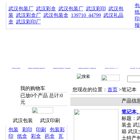
包
武汉包装厂
武汉彩盒
武汉包装厂
武汉彩印
武汉包
纸
装
武汉彩盒厂
武汉包装盒
139710_44799
武汉礼品
印
盒
武汉彩印厂
报
首页
武汉印刷
武汉包装
武汉彩印
礼品盒
手提
我的购物车
您现在的位置：
首页
>笔记本
已放
0
个产品 总计:
0
产品信
元
笔记本
标题：
武汉包装
武汉印刷
装盒 武
包装
彩印
印刷
包装彩
箱 武汉
印
纸盒
彩盒
药盒
瓦
土特产包