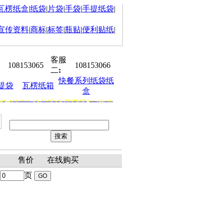
瓦楞纸盒
|
纸袋
|
片袋
|
手袋
|
手提纸袋
|
宣传资料
|
商标
|
标签
|
瓶贴
|
便利贴纸
|
客服
108153065
108153066
二
:
快餐系列纸袋纸
提袋
瓦楞纸箱
盒
冠已开工! 祝大家身体健康,生意红
聘：平面设计师、销售助理、客户
表
售价
在线购买
页