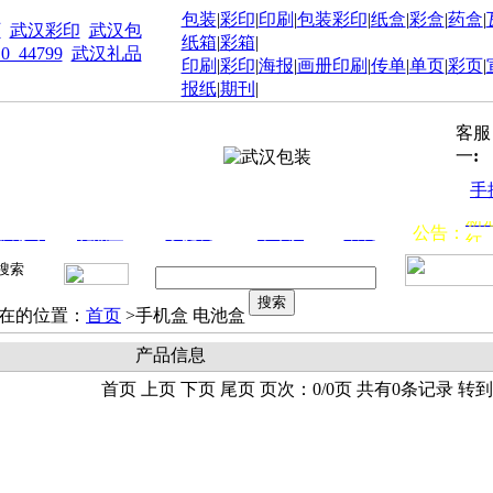
包装
|
彩印
|
印刷
|
包装彩印
|
纸盒
|
彩盒
|
药盒
|
厂
武汉彩印
武汉包
纸箱
|
彩箱
|
10_44799
武汉礼品
印刷
|
彩印
|
海报
|
画册印刷
|
传单
|
单页
|
彩页
|
报纸
|
期刊
|
客服
一
:
手
新
公告：
汉彩印
礼品盒
手提袋
不干胶
纸袋
红
招
代
在的位置：
首页
>手机盒 电池盒
产品信息
首页 上页 下页 尾页 页次：0/0页 共有0条记录 转到