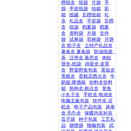
楞纸盒
纸袋
片袋
手
袋
手提纸袋
纸箱
彩
箱
纸罐
瓦楞纸箱
礼
盒
礼品盒
手提袋
瓦楞
盒
纸袋
档案袋
档案
盒
资料袋
片袋
文件
袋
试卷袋
菲林袋
月饼
盒 粽子盒
土特产礼品盒
薯条盒 薯条袋
防油纸袋_
系
汉堡盒 慕思盒
肉松
饼盒-纸袋
鸡蛋盒 皮蛋
盒
野菜野鱼包装
蛋挞盒
蛋糕盒
蛋糕店西点盒
牛
奶箱 啤酒箱
饮料盒饮料
箱
热狗盒 糕点盒
章鱼
小丸子盒
手机盒 电池盒
电脑主板包装
软件盒 话
机盒
电子产品包装
床单
盒 毛巾盒
保暖内衣衬衣
瓜子袋
种子包装
工艺礼
品
烧饼袋
辣椒包装
武