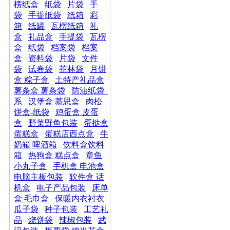
楞纸盒
纸袋
片袋
手
袋
手提纸袋
纸箱
彩
箱
纸罐
瓦楞纸箱
礼
盒
礼品盒
手提袋
瓦楞
盒
纸袋
档案袋
档案
盒
资料袋
片袋
文件
袋
试卷袋
菲林袋
月饼
盒 粽子盒
土特产礼品盒
薯条盒 薯条袋
防油纸袋_
系
汉堡盒 慕思盒
肉松
饼盒-纸袋
鸡蛋盒 皮蛋
盒
野菜野鱼包装
蛋挞盒
蛋糕盒
蛋糕店西点盒
牛
奶箱 啤酒箱
饮料盒饮料
箱
热狗盒 糕点盒
章鱼
小丸子盒
手机盒 电池盒
电脑主板包装
软件盒 话
机盒
电子产品包装
床单
盒 毛巾盒
保暖内衣衬衣
瓜子袋
种子包装
工艺礼
品
烧饼袋
辣椒包装
武