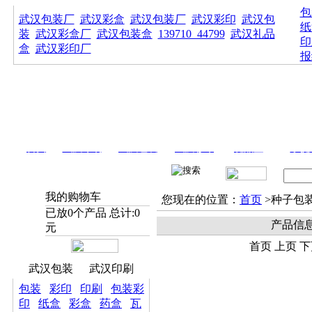
包
武汉包装厂
武汉彩盒
武汉包装厂
武汉彩印
武汉包
纸
装
武汉彩盒厂
武汉包装盒
139710_44799
武汉礼品
印
盒
武汉彩印厂
报
首页
武汉印刷
武汉包装
武汉彩印
礼品盒
手提
我的购物车
您现在的位置：
首页
>种子包
已放
0
个产品 总计:
0
产品信
元
首页 上页 下
武汉包装
武汉印刷
包装
彩印
印刷
包装彩
印
纸盒
彩盒
药盒
瓦