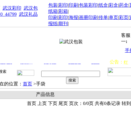
包装
|
彩印
|
印刷
|
包装彩印
|
纸盒
|
彩盒
|
药盒
|
厂
武汉彩印
武汉包
纸箱
|
彩箱
|
10_44799
武汉礼品
印刷
|
彩印
|
海报
|
画册印刷
|
传单
|
单页
|
彩页
|
报纸
|
期刊
|
客服
一
:
手
新
公告：
汉彩印
礼品盒
手提袋
不干胶
纸袋
红
招
代
在的位置：
首页
>手袋
产品信息
首页 上页 下页 尾页 页次：0/0页 共有0条记录 转到