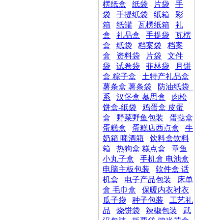
楞纸盒
纸袋
片袋
手
袋
手提纸袋
纸箱
彩
箱
纸罐
瓦楞纸箱
礼
盒
礼品盒
手提袋
瓦楞
盒
纸袋
档案袋
档案
盒
资料袋
片袋
文件
袋
试卷袋
菲林袋
月饼
盒 粽子盒
土特产礼品盒
薯条盒 薯条袋
防油纸袋_
系
汉堡盒 慕思盒
肉松
饼盒-纸袋
鸡蛋盒 皮蛋
盒
野菜野鱼包装
蛋挞盒
蛋糕盒
蛋糕店西点盒
牛
奶箱 啤酒箱
饮料盒饮料
箱
热狗盒 糕点盒
章鱼
小丸子盒
手机盒 电池盒
电脑主板包装
软件盒 话
机盒
电子产品包装
床单
盒 毛巾盒
保暖内衣衬衣
瓜子袋
种子包装
工艺礼
品
烧饼袋
辣椒包装
武